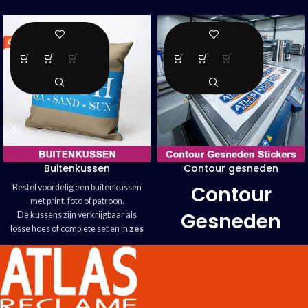
Buitenkussen
Contour gesneden
stickers
Contour
Bestel voordelig een buitenkussen
met print, foto of patroon.
Gesneden
De kussens zijn verkrijgbaar als
losse hoes of complete set en in
zes
Stickers:
verschillende formaten.
De Atlas Reclame kussens zijn
Unieke
100% recyclebaar.
Geen ontwerp? Geen probleem,
wij
Vormen voor
helpen u graag!