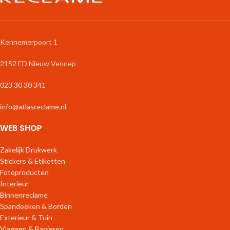
Maximale
Impact |
Kennemerpoort 1
Atlas
2152 ED Nieuw Vennep
Reclame
023 30 30 341
Wilt u dat uw logo, boodschap of
info@atlasreclame.nl
ontwerp écht van de ondergrond
afspat? Stap af van de standaard
WEB SHOP
vierkante of ronde vormen en kies
voor
contour gesneden stickers
van Atlas Reclame.
Zakelijk Drukwerk
Stickers & Etiketten
Met onze contourstickers (ook wel
Fotoproducten
vrije vorm stickers
genoemd) wordt
Interieur
uw ontwerp exact langs de randen
uitgesneden. Of het nu gaat om de
Binnenreclame
grillige lijnen van uw logo, een
Spandoeken & Borden
complexe illustratie of een
Exterieur & Tuin
opvallende slogan: wij verwijderen
Vlaggen & Banieren