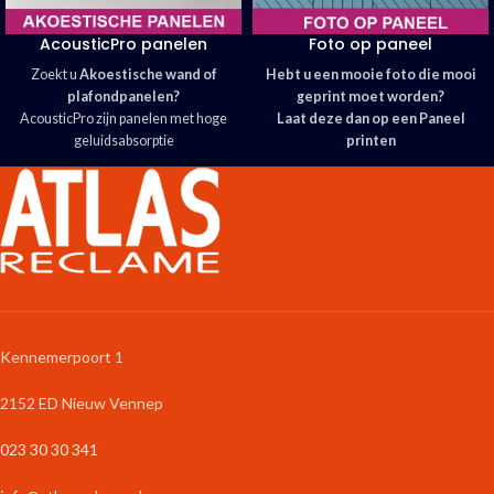
AcousticPro panelen
Foto op paneel
Zoekt u
Akoestische wand of
Hebt u een mooie foto die mooi
plafondpanelen?
geprint moet worden?
AcousticPro zijn panelen met hoge
Laat deze dan op een Paneel
geluidsabsorptie
printen
Wij bedrukken de panelen met uw
Atlas Reclame heeft hier keuze uit
design voor een mooi interieur
vier materialen
de panelen zijn voorzien van een
Maar liefst 13 populaire formaten
eenvoudig te monteren frame
Zeer scherpe prijs door de vaste
Het akoestisch materiaal is
formaten
gemaakt van gerecyclede
Bestel de handige accessoires
spijkerbroeken.
direct mee
Hulp nodig?
Neem contact op
Kennemerpoort 1
2152 ED Nieuw Vennep
023 30 30 341