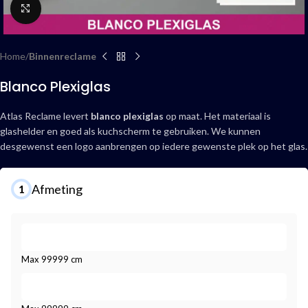
Click to enlarge
Home
Binnenreclame
Blanco Plexiglas
Atlas Reclame levert
blanco plexiglas
op maat. Het materiaal is
glashelder en goed als kuchscherm te gebruiken. We kunnen
desgewenst een logo aanbrengen op iedere gewenste plek op het glas.
Afmeting
1
Max 99999 cm