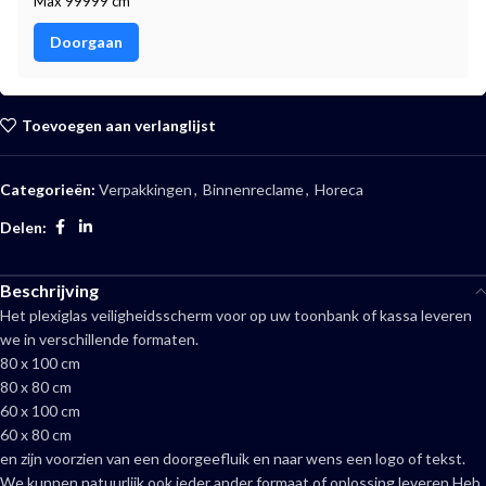
Max 99999 cm
Doorgaan
Toevoegen aan verlanglijst
Categorieën:
Verpakkingen
,
Binnenreclame
,
Horeca
Delen:
Beschrijving
Het plexiglas veiligheidsscherm voor op uw toonbank of kassa leveren
we in verschillende formaten.
80 x 100 cm
80 x 80 cm
60 x 100 cm
60 x 80 cm
en zijn voorzien van een doorgeefluik en naar wens een logo of tekst.
We kunnen natuurlijk ook ieder ander formaat of oplossing leveren.Heb