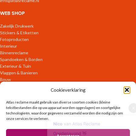
info@atlasreclame.nl
WEB SHOP
Zakelijk Drukwerk
Stickers & Etiketten
Fotoproducten
Interieur
Binnenreclame
Spandoeken & Borden
Exterieur & Tuin
Vlaggen & Banieren
Bouw
Verpakkingen
Cookieverklaring
ONLINE DIENSTEN
Atlas reclame maakt gebruik van diverse soorten cookies (kleine
tekstbestanden die op uw apparaat worden opgeslagen) en soortgelijke
technologieën, waardoor gegevens verzameld worden die nodig zijn om
OFFLINE DIENSTEN
onze services te verlenen.
Ontwerpen
Accepteren