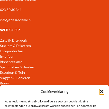
023 30 30 341
info@atlasreclame.nl
WEB SHOP
Zakelijk Drukwerk
Stickers & Etiketten
Fotoproducten
Interieur
Binnenreclame
Spandoeken & Borden
Exterieur & Tuin
Vlaggen & Banieren
Bouw
Verpakkingen
Cookieverklaring
ONLINE DIENSTEN
Atlas reclame maakt gebruik van diverse soorten cookies (kleine
tekstbestanden die op uw apparaat worden opgeslagen) en soortgelijke