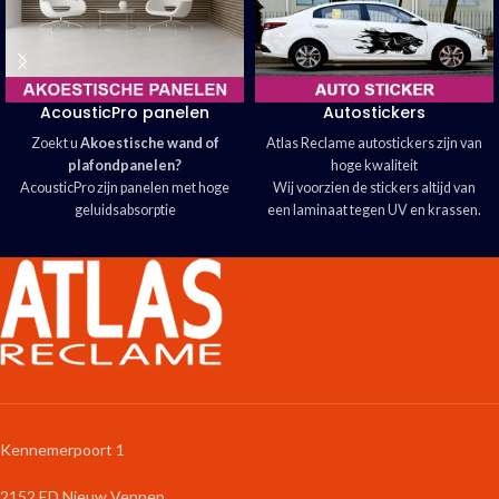
AcousticPro panelen
Autostickers
Zoekt u
Akoestische wand of
Atlas Reclame autostickers zijn van
plafondpanelen?
hoge kwaliteit
AcousticPro zijn panelen met hoge
Wij voorzien de stickers altijd van
geluidsabsorptie
een laminaat tegen UV en krassen.
Wij bedrukken de panelen met uw
Autostickers zijn breed inzetbaar
design voor een mooi interieur
op alle voer- en vaartuigen.
de panelen zijn voorzien van een
De autostickers zijn in ieder
eenvoudig te monteren frame
formaat voordelig verkrijgbaar.
Het akoestisch materiaal is
gemaakt van gerecyclede
spijkerbroeken.
Kennemerpoort 1
2152 ED Nieuw Vennep