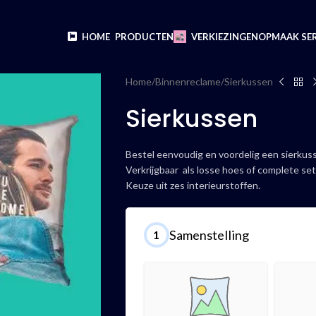
HOME
PRODUCTEN
VERKIEZINGEN
OPMAAK SER
Home
Binnenreclame
Sierkussen
Sierkussen
Bestel eenvoudig en voordelig een sierkuss
Verkrijgbaar als losse hoes of complete se
Keuze uit zes interieurstoffen.
Samenstelling
1