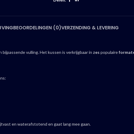
JVING
BEOORDELINGEN (0)
VERZENDING & LEVERING
bijpassende vulling. Het kussen is verkrijgbaar in
zes
populaire
format
ens:
lijtvast en waterafstotend en gaat lang mee gaan.