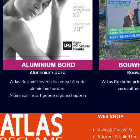
Aluminium bord
Bouw
Atlas Reclame levert drie verschillende
Atlas Reclame pr
aluminium borden.
verschille
Aluminium heeft goede eigenschappen
Bouw
voor veel toepassingen.
Lichtgewicht, stevig en maatvast
Bedruk
WEB SHOP
Keuze uit wit gelakte of aluminium toplaag
Drie soorten Dibond® mogelijk
Promotie
Zakelijk Drukwerk
Stickers & Etiketten