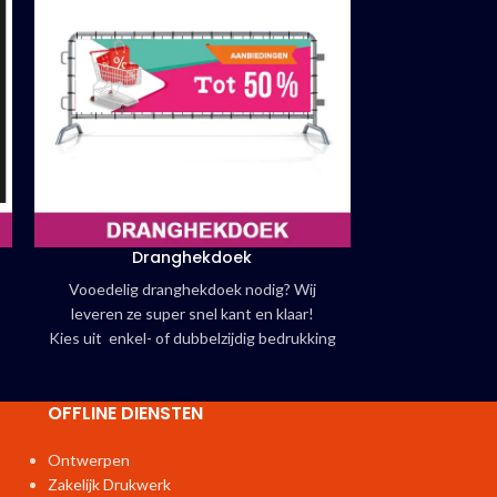
Dranghekdoek
Lant
Vooedelig dranghekdoek nodig? Wij
Een lantaar
leveren ze super snel kant en klaar!
kanaalplaat dez
Kies uit enkel- of dubbelzijdig bedrukking
eenvou
Atlas Reclame biedt u keuze uit drie
Bovendien
verschillende materialen.
recycle
OFFLINE DIENSTEN
Hulp nod
Neem ger
Ontwerpen
Zakelijk Drukwerk