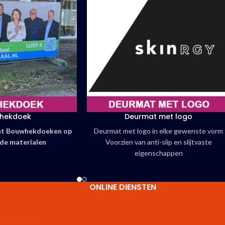
hekdoek
Deurmat met logo
int Bouwhekdoeken op
Deurmat met logo in elke gewenste vorm
nde materialen
Voorzien van anti-slip en slijtvaste
eigenschappen
hekdoek
Voorzien van brandcertificaat.
Snel en voordelig geleverd!
ken: 6m²
ONLINE DIENSTEN
 per Hek |