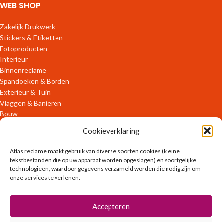
WEB SHOP
Zakelijk Drukwerk
Stickers & Etiketten
Fotoproducten
Interieur
Binnenreclame
Spandoeken & Borden
Exterieur & Tuin
Vlaggen & Banieren
Bouw
Verpakkingen
Cookieverklaring
ONLINE DIENSTEN
Atlas reclame maakt gebruik van diverse soorten cookies (kleine
tekstbestanden die op uw apparaat worden opgeslagen) en soortgelijke
technologieën, waardoor gegevens verzameld worden die nodig zijn om
OFFLINE DIENSTEN
onze services te verlenen.
Ontwerpen
Accepteren
Zakelijk Drukwerk
Promotiekleding