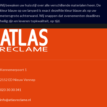
Wij bewaken uw huisstijl over alle verschillende materialen heen. De
kleur blauw op uw lanyard is exact dezelfde kleur blauw als op uw
metersgrote achterwand. Wij snappen dat evenementen deadlines
heilig zijn en leveren topkwaliteit, op tijd.
Kennemerpoort 1
2152 ED Nieuw Vennep
023 30 30 341
info@atlasreclame.nl