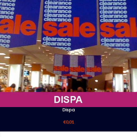
Dispa
€
0,01