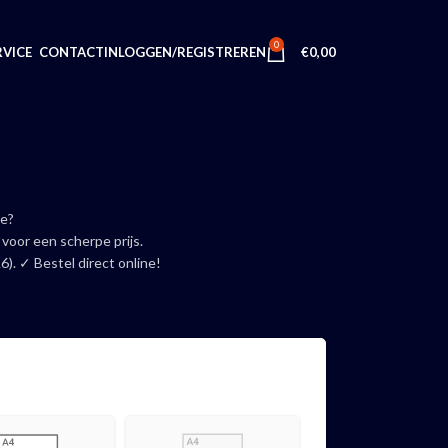
0
INLOGGEN/REGISTREREN
€
0,00
VICE
CONTACT
ie?
 voor een scherpe prijs.
6). ✓ Bestel direct online!