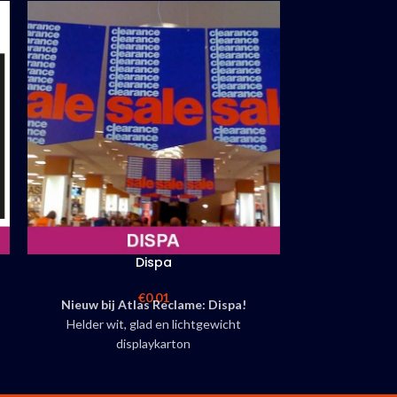
Dispa
Dr
Vooedelig d
€
0,01
Nieuw bij Atlas Reclame: Dispa!
leveren ze s
Helder wit, glad en lichtgewicht
Kies uit enkel- 
displaykarton
Atlas Reclame
Door gepreegde papierkern uitermate
verschi
stabiel