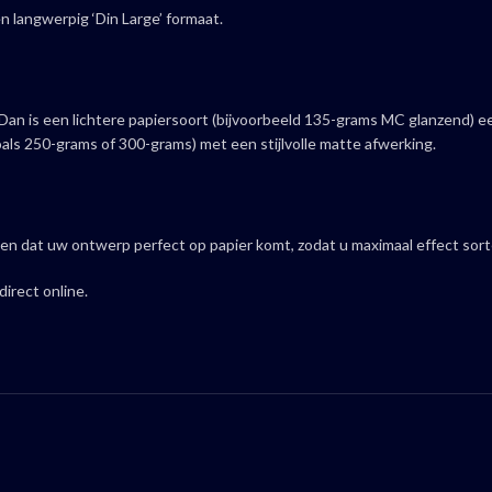
n langwerpig ‘Din Large’ formaat.
 Dan is een lichtere papiersoort (bijvoorbeeld 135-grams MC glanzend) ee
oals 250-grams of 300-grams) met een stijlvolle matte afwerking.
rgen dat uw ontwerp perfect op papier komt, zodat u maximaal effect so
irect online.