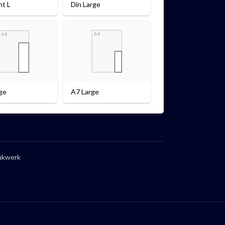
nt L
Din Large
ge
A7 Large
ukwerk