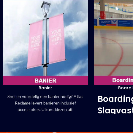
Banier
Boardi
Boarding
Snel en voordelig een banier nodig? Atlas
Reclame levert banieren inclusief
Slagvas
accessoires. U kunt kiezen uit
verschillende breedtes. De banier is
tege
leverbaar in binnen en buitenkwaliteit,
met
B1-certificering.