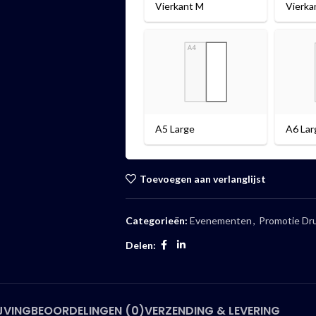
Vierkant M
Vierka
A5 Large
A6 Lar
Toevoegen aan verlanglijst
Categorieën:
Evenementen
,
Promotie Dr
Delen:
JVING
BEOORDELINGEN (0)
VERZENDING & LEVERING