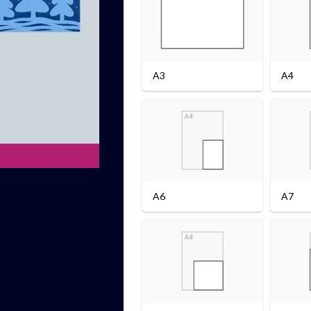
A3
A4
A6
A7