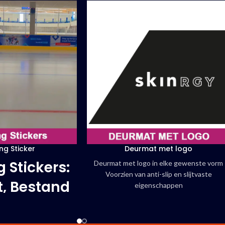
ng Sticker
Deurmat met logo
 Stickers:
Deurmat met logo in elke gewenste vorm
Voorzien van anti-slip en slijtvaste
t, Bestand
eigenschappen
Voorzien van brandcertificaat.
n Kou &
Snel en voordelig geleverd!