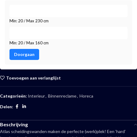
Min: 20 / Max 230 cm
Min: 20 / Max 160 cm
Doorgaan
Toevoegen aan verlanglijst
Categorieën:
Interieur
,
Binnenreclame
,
Horeca
Delen:
Beschrijving
Atlas scheidingswanden maken de perfecte (werk)plek! Een ‘hard’