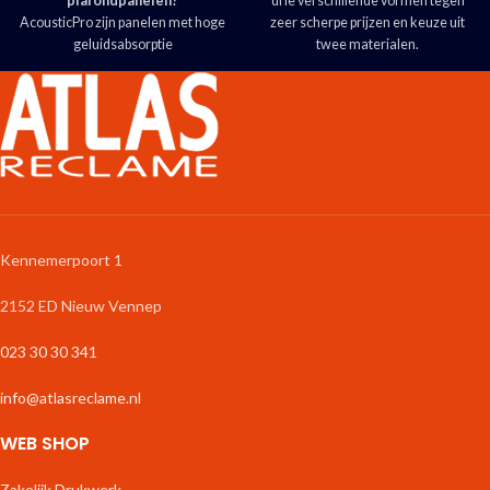
plafondpanelen?
drie verschillende vormen tegen
AcousticPro zijn panelen met hoge
zeer scherpe prijzen en keuze uit
geluidsabsorptie
twee materialen.
Wij bedrukken de panelen met uw
De tunnel kan in iedere ontwerp of
design voor een mooi interieur
kleur
de panelen zijn voorzien van een
Wij helpen u graag bij het ontwerp!
eenvoudig te monteren frame
Het akoestisch materiaal is
gemaakt van gerecyclede
spijkerbroeken.
Kennemerpoort 1
2152 ED Nieuw Vennep
023 30 30 341
info@atlasreclame.nl
WEB SHOP
Zakelijk Drukwerk