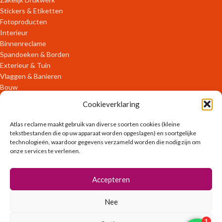
Stickers & Etiketten
Fotoproducten
Interieur
Binnenreclame
Spandoeken & Borden
Exterieur & Tuin
Vlaggen & Banieren
Bouw
Verpakkingen
Cookieverklaring
ONLINE DIENSTEN
Atlas reclame maakt gebruik van diverse soorten cookies (kleine
tekstbestanden die op uw apparaat worden opgeslagen) en soortgelijke
technologieën, waardoor gegevens verzameld worden die nodig zijn om
OFFLINE DIENSTEN
onze services te verlenen.
Ontwerpen
Accepteren
Zakelijk Drukwerk
Promotiekleding
Nee
Posters
Stickers