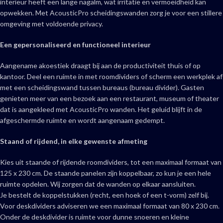
interieur heeft een lange nagalm, wat irritatie en vermoeidheid kan
opwekken. Met AcousticPro scheidingswanden zorg je voor een stillere
omgeving met voldoende privacy.
Een gepersonaliseerd en functioneel interieur
Aangename akoestiek draagt bij aan de productiviteit thuis of op
kantoor. Deel een ruimte in met roomdividers of scherm een werkplek af
met een scheidingswand tussen bureaus (bureau divider). Gasten
genieten meer van een bezoek aan een restaurant, museum of theater
dat is aangekleed met AcousticPro wanden. Het geluid blijft in de
afgeschermde ruimte en wordt aangenaam gedempt.
Staand of rijdend, in elke gewenste afmeting
Kies uit staande of rijdende roomdividers, tot een maximaal formaat van
125 x 230 cm. De staande panelen zijn koppelbaar, zo kun je een hele
ruimte opdelen. Wij zorgen dat de wanden op elkaar aansluiten.
Je bestelt de koppelstukken (recht, een hoek of een t-vorm) zelf bij.
Voor deskdividers adviseren we een maximaal formaat van 80 x 230 cm.
Onder de deskdivider is ruimte voor dunne snoeren en kleine