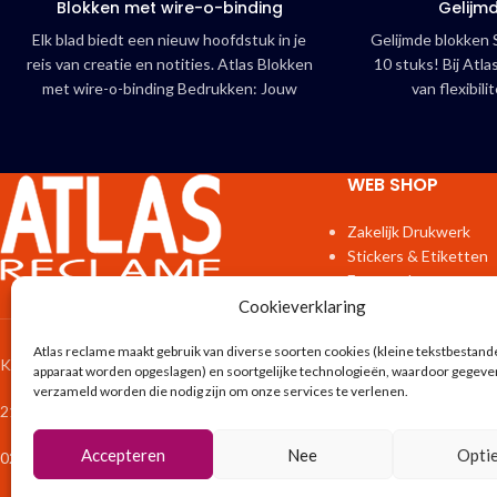
Blokken met wire-o-binding
Gelijm
Elk blad biedt een nieuw hoofdstuk in je
Gelijmde blokken S
reis van creatie en notities. Atlas Blokken
10 stuks! Bij At
met wire-o-binding Bedrukken: Jouw
van flexibilit
Ideeën Perfect Gebundeld! Zoek je het
gepersonaliseerde 
ideale kladblok voor op kantoor, tijdens
10 stuks, ideaal
intensieve meetings of als professionele
specifieke evene
WEB SHOP
giveaway? Met de Atlas wire-o
nieuwe voorraad n
notitieblokken combineer je ultiem
doos ongemerkt l
Zakelijk Drukwerk
gebruiksgemak met een sterke uitstraling
paniek: kies voor 
Stickers & Etiketten
voor jouw merk.
en je kunt morg
Fotoproducten
schrijven. Stel
Interieur
Cookieverklaring
notitieblok samen
Binnenreclame
Atlas reclame maakt gebruik van diverse soorten cookies (kleine tekstbestand
Spandoeken & Borde
Kennemerpoort 1
apparaat worden opgeslagen) en soortgelijke technologieën, waardoor gegeve
Exterieur & Tuin
verzameld worden die nodig zijn om onze services te verlenen.
Vlaggen & Banieren
2152 ED Nieuw Vennep
Bouw
Verpakkingen
Accepteren
Nee
Opti
023 30 30 341