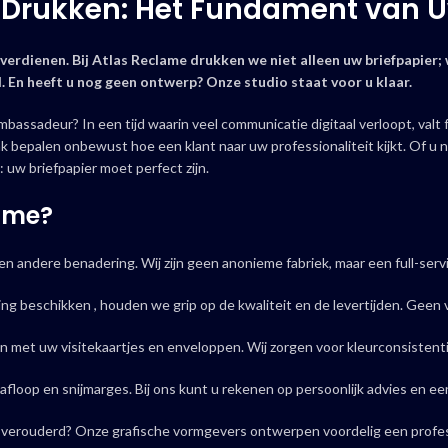
n Drukken: Het Fundament van Uw
 verdienen. Bij Atlas Reclame drukken we niet alleen uw briefpapier;
l. En heeft u nog geen ontwerp? Onze studio staat voor u klaar.
 ambassadeur? In een tijd waarin veel communicatie digitaal verloopt, valt
 bepalen onbewust hoe een klant naar uw professionaliteit kijkt. Of u nu
: uw briefpapier moet perfect zijn.
ame?
n andere benadering. Wij zijn geen anonieme fabriek, maar een full-servi
ling beschikken
, houden we grip op de kwaliteit en de levertijden. Geen 
 met uw visitekaartjes en enveloppen. Wij zorgen voor kleurconsistenti
loop en snijmarges. Bij ons kunt u rekenen op persoonlijk advies en ee
ier verouderd? Onze grafische vormgevers ontwerpen voordelig een profes