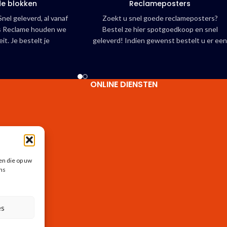
de blokken
Reclameposters
nel geleverd, al vanaf
Zoekt u snel goede reclameposters?
las Reclame houden we
Bestel ze hier spotgoedkoop en snel
eit. Je bestelt je
geleverd! Indien gewenst bestelt u er ee
schrijfblokken al vanaf
beschermende laminaat overheen. Wilt u
 voor kleine teams of
een dubbelzijdige poster is dat ook geen
menten. Heb je direct
probleem. Hulp nodig bij ontwerp?
ONLINE DIENSTEN
odig omdat de laatste
Neem contact op
eeg is geraakt? Geen
onze overnight levering
en alweer zorgeloos
 direct jouw ideale
 en bereken je prijs!
en die op uw
n
ns
es