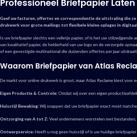
Professioneel Briefpapier Late
Geef uw facturen, offertes en correspondentie de uitstraling die ze
drukwerk voor grote mailings tot flexibele kleine oplages in digitaa
Is uw briefpapier slechts een velletje papier, of is het uw stilzwijgende
van kwalitatief papier, de helderheid van uw logo en de verzorgde opmaak
of een gevestigde multinational die duizenden offertes per jaar uitdraait
Waarom Briefpapier van Atlas Recl
De markt voor online drukwerk is groot, maar Atlas Reclame kiest voor ee
Eigen Productie & Controle:
Omdat wij over een eigen productieafde
Huisstijl Bewaking:
Wij snappen dat uw briefpapier exact moet matchen
Ontzorging van A tot Z:
Veel ondernemers worstelen met bestanden, af
Ontwerpservice:
Heeft u nog geen huisstijl of is uw huidige briefpap