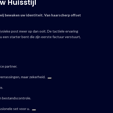
 Huisstijl
 wij bewaken uw identiteit. Van haarscherp offset
 fysieke post meer op dan ooit. De tactiele ervaring
 een starter bent die zijn eerste factuur verstuurt,
ce partner.
verrassingen, maar zekerheid.
e.
n bestandscontrole.
sionele set voor u.