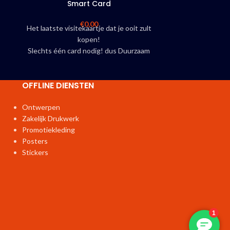
Smart Card
Ta
Luxe tafelkaart
€
0,00
Het laatste visitekaartje dat je ooit zult
voor uw bru
kopen!
n
horeca?
Stevig p
Slechts één card nodig! dus Duurzaam
snel gelev
Gratis opmaak in eigen huisstijl
Persoonlijk gratis dashbord
OFFLINE DIENSTEN
Met NFC chip en QR code
Geen app nodig
Diverse modellen en tags verkrijgbaar
Ontwerpen
Direct gegevens opslaan in contacten
Zakelijk Drukwerk
Geen abonnement, eenmalige aanschaf
Promotiekleding
vanaf
€ 29,95
Posters
Bestel
hier
Stickers