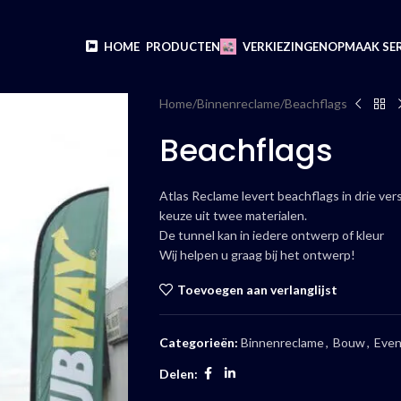
HOME
PRODUCTEN
VERKIEZINGEN
OPMAAK SER
Home
Binnenreclame
Beachflags
Beachflags
Atlas Reclame levert beachflags in drie ve
keuze uit twee materialen.
De tunnel kan in iedere ontwerp of kleur
Wij helpen u graag bij het ontwerp!
Toevoegen aan verlanglijst
Categorieën:
Binnenreclame
,
Bouw
,
Eve
Delen: