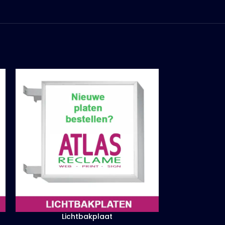
Lichtbakplaat
Rol