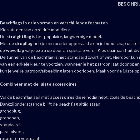
BESCHRI
Beachflags in drie vormen en verschillende formaten
Kies uit een van onze drie modellen:
De
straightflag
is het populaire, langwerpige model.
Met de
dropflag
heb je een breder oppervlakte om je boodschap uit te
de
waveflag
val je extra op door z’n speciale vorm. Kies daarnaast uit d
De tunnel van de beachflag is niet standaard zwart of wit. Hierdoor ku
van een enkele kleur te voorzien, wanneer je het patroon laat doorlopen 
kun je wel je patroon/afbeelding laten doorlopen. Maak voor de juiste o
Combineer met de juiste accessoires
Vul de beachflag aan met
accessoires
die je nodig hebt, zoals de beach
Dankzij onderstaande blijft de beachflag altijd staan
grondplug,
grondpen,
standaard,
parasolvoet,
rotator en voetplaat