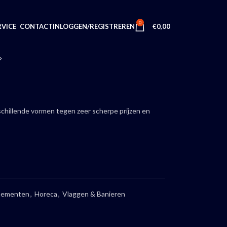
0
INLOGGEN/REGISTREREN
€
0,00
VICE
CONTACT
rschillende vormen tegen zeer scherpe prijzen en
nementen
,
Horeca
,
Vlaggen & Banieren