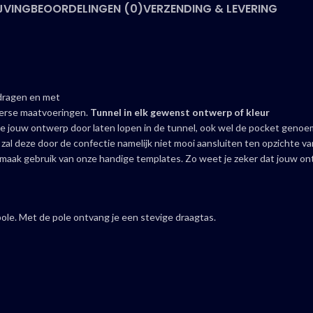
JVING
BEOORDELINGEN (0)
VERZENDING & LEVERING
 dragen en met
iverse maatvoeringen.
Tunnel in elk gewenst ontwerp of kleur
n je jouw ontwerp door laten lopen in de tunnel, ook wel de pocket geno
zal deze door de confectie namelijk niet mooi aansluiten ten opzichte van
pmaak gebruik van onze handige templates. Zo weet je zeker dat jouw ont
pole. Met de pole ontvang je een stevige draagtas.