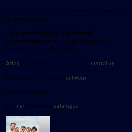
Atlas Reclame heeft een uitgebreid assortiment van
de grote merken:
Wij leveren bedrukte of geborduurde
promotiekleding zoals T-Shirts, Polo’s, jassen,
sweaters, Hoody’s, Teamkleding.
Atlas
Reclame besteed zorg aan uw
uitstraling
!
Hebt u hulp nodig met uw
ontwerp
?
Wij helpen u graag!
Klik
hier
onder op de
catalogus