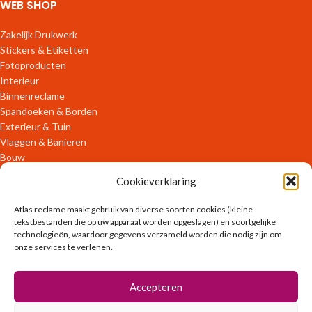
WEB SHOP
Zakelijk Drukwerk
Stickers & Etiketten
Fotoproducten
Interieur
Binnenreclame
Spandoeken & Borden
Exterieur & Tuin
Vlaggen & Banieren
Bouw
Verpakkingen
Cookieverklaring
ONLINE DIENSTEN
Atlas reclame maakt gebruik van diverse soorten cookies (kleine
tekstbestanden die op uw apparaat worden opgeslagen) en soortgelijke
technologieën, waardoor gegevens verzameld worden die nodig zijn om
OFFLINE DIENSTEN
onze services te verlenen.
Ontwerpen
Accepteren
Zakelijk Drukwerk
Promotiekleding