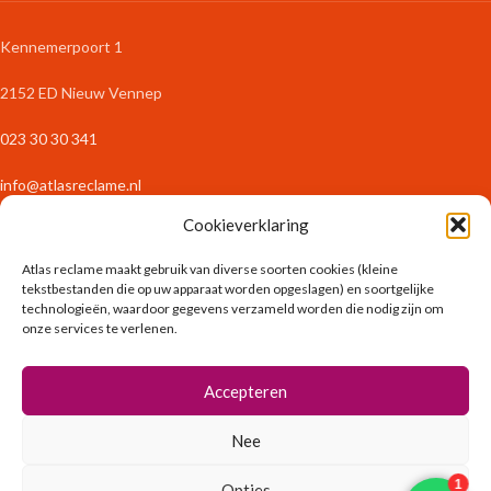
Kennemerpoort 1
2152 ED Nieuw Vennep
023 30 30 341
info@atlasreclame.nl
Cookieverklaring
WEB SHOP
Atlas reclame maakt gebruik van diverse soorten cookies (kleine
Zakelijk Drukwerk
tekstbestanden die op uw apparaat worden opgeslagen) en soortgelijke
Stickers & Etiketten
technologieën, waardoor gegevens verzameld worden die nodig zijn om
Fotoproducten
onze services te verlenen.
Interieur
Binnenreclame
Accepteren
Spandoeken & Borden
Exterieur & Tuin
Nee
Vlaggen & Banieren
Bouw
Opties