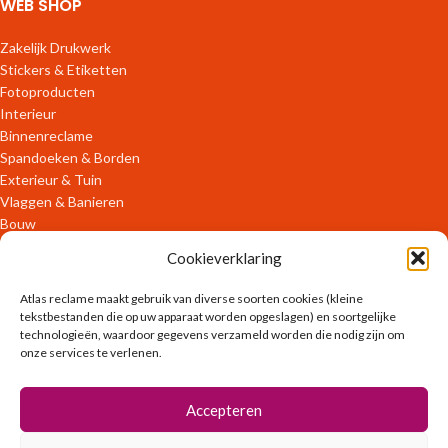
WEB SHOP
Zakelijk Drukwerk
Stickers & Etiketten
Fotoproducten
Interieur
Binnenreclame
Spandoeken & Borden
Exterieur & Tuin
Vlaggen & Banieren
Bouw
Verpakkingen
Cookieverklaring
ONLINE DIENSTEN
Atlas reclame maakt gebruik van diverse soorten cookies (kleine
tekstbestanden die op uw apparaat worden opgeslagen) en soortgelijke
technologieën, waardoor gegevens verzameld worden die nodig zijn om
OFFLINE DIENSTEN
onze services te verlenen.
Ontwerpen
Accepteren
Zakelijk Drukwerk
Promotiekleding