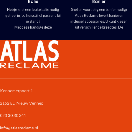
Balie
Banier
Heb je snel een leuke balie nodig
Snel en voordelig een banier nodig?
geheel in jou huisstijl of passend bij
Atlas Reclame levert banieren
je stand?
inclusief accessoires. U kunt kiezen
Met deze handige deze
uit verschillende breedtes. De
lichtgewicht pop-up balie etaleer je
banier is leverbaar in binnen en
folders, wissel je visitekaartjes uit
buitenkwaliteit, met
B1-
of plaats je een laptop. Snelle
certificering.
levering!
Wij helpen u graag met uw
ontwerp
Kennemerpoort 1
2152 ED Nieuw Vennep
023 30 30 341
info@atlasreclame.nl