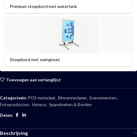
Premium stoepbord met watertank
Stoepbord met swingvoet
Toevoegen aan verlanglijst
Categorieën:
POS materiaal
,
Binnenreclame
,
Evenementen
,
Fotoproducten
,
Horeca
,
Spandoeken & Borden
Delen:
Beschrijving