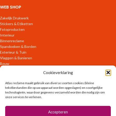
WEB SHOP
Zakelijk Drukwerk
Stickers & Etiketten
Fotoproducten
Interieur
Binnenreclame
Spandoeken & Borden
Exterieur & Tuin
Vlaggen & Banieren
Bouw
Verpakkingen
Cookieverklaring
ONLINE DIENSTEN
Atlas reclame maakt gebruik van diverse soorten cookies (kleine
tekstbestanden die op uw apparaat worden opgeslagen) en soortgelijke
technologieën, waardoor gegevens verzameld worden die nodig zijn om
OFFLINE DIENSTEN
onze services te verlenen.
Ontwerpen
Accepteren
Zakelijk Drukwerk