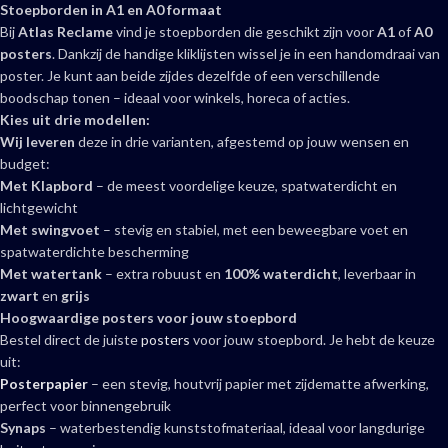
Stoepborden in A1 en A0 formaat
Bij
Atlas Reclame
vind je stoepborden die geschikt zijn voor
A1
of
A0
posters
. Dankzij de handige kliklijsten wissel je in een handomdraai van
poster. Je kunt aan beide zijdes dezelfde of een verschillende
boodschap tonen – ideaal voor winkels, horeca of acties.
Kies uit drie modellen:
Wij leveren
deze in drie varianten, afgestemd op jouw wensen en
budget:
Met Klapbord
– de meest voordelige keuze, spatwaterdicht en
lichtgewicht
Met swingvoet
– stevig en stabiel, met een beweegbare voet en
spatwaterdichte bescherming
Met watertank
– extra robuust en
100% waterdicht
, leverbaar in
zwart
en
grijs
Hoogwaardige posters voor jouw stoepbord
Bestel direct de juiste
posters
voor jouw stoepbord. Je hebt de keuze
uit:
Posterpapier
– een stevig, houtvrij papier met zijdematte afwerking,
perfect voor binnengebruik
Synaps
– waterbestendig kunststofmateriaal, ideaal voor langdurige