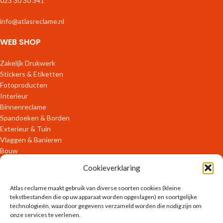
023 30 30 341
info@atlasreclame.nl
WEB SHOP
Zakelijk Drukwerk
Stickers & Etiketten
Fotoproducten
Interieur
Binnenreclame
Spandoeken & Borden
Exterieur & Tuin
Vlaggen & Banieren
Bouw
Verpakkingen
Cookieverklaring
ONLINE DIENSTEN
Atlas reclame maakt gebruik van diverse soorten cookies (kleine
tekstbestanden die op uw apparaat worden opgeslagen) en soortgelijke
technologieën, waardoor gegevens verzameld worden die nodig zijn om
OFFLINE DIENSTEN
onze services te verlenen.