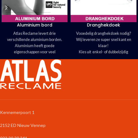
Aluminium bord
Dranghekdoek
Atlas Reclame levert drie
Vooedelig dranghekdoek nodig?
verschillende aluminium borden.
Wij leveren ze super snel kant en
Aluminium heeft goede
klaar!
eigenschappen voor veel
Kies uit enkel- of dubbelzijdig
toepassingen.
bedrukking
Lichtgewicht, stevig en maatvast
Atlas Reclame biedt u keuze uit drie
Keuze uit wit gelakte of aluminium
verschillende materialen.
toplaag
Drie soorten Dibond® mogelijk
Kennemerpoort 1
2152 ED Nieuw Vennep