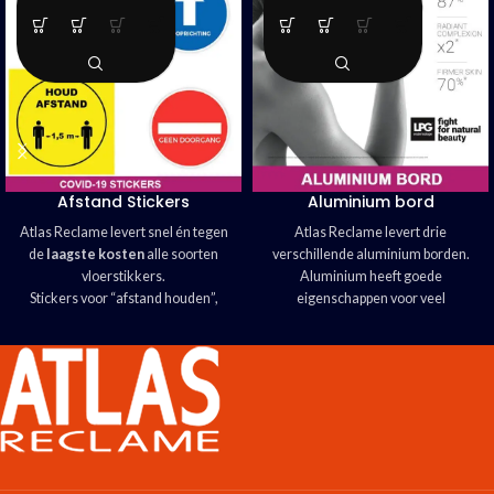
Afstand Stickers
Aluminium bord
Atlas Reclame levert snel én tegen
Atlas Reclame levert drie
de
laagste kosten
alle soorten
verschillende aluminium borden.
vloerstikkers.
Aluminium heeft goede
Stickers voor “afstand houden”,
eigenschappen voor veel
stickers voor “looprichting” Stickers
toepassingen.
“geen doorgang”
Lichtgewicht, stevig en maatvast
alle varianten zijn mogelijk.
Keuze uit wit gelakte of aluminium
toplaag
Drie soorten Dibond® mogelijk