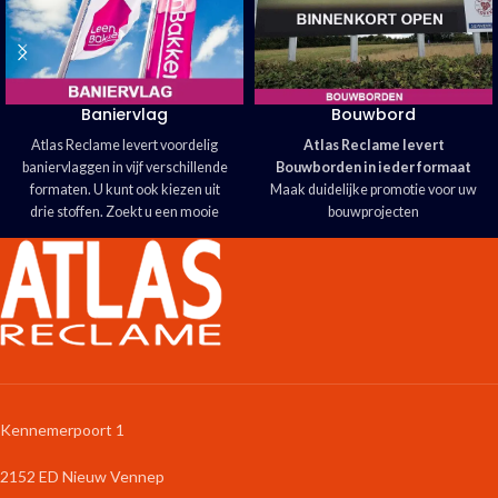
Baniervlag
Bouwbord
Atlas Reclame levert voordelig
Atlas Reclame levert
baniervlaggen in vijf verschillende
Bouwborden in ieder formaat
formaten. U kunt ook kiezen uit
Maak duidelijke promotie voor uw
drie stoffen. Zoekt u een mooie
bouwprojecten
blikvanger? Kies voor een
Verschillende kwaliteiten
Baniervlag!
verkrijgbaar
Eigen ontwerp eenvoudig
Scherpe prijs
uploaden.
Snel geleverd
heeft u hulp nodig neem contact op
Kennemerpoort 1
2152 ED Nieuw Vennep