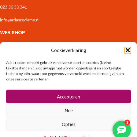
023 30 30 341
info@atlasreclame.nl
WEB SHOP
Zakelijk Drukwerk
Cookieverklaring
Stickers & Etiketten
Fotoproducten
Atlas reclame maakt gebruik van diverse soorten cookies (kleine
Interieur
tekstbestanden die op uw apparaat worden opgeslagen) en soortgelijke
Binnenreclame
technologieën, waardoor gegevens verzameld worden die nodig zijn om
Spandoeken & Borden
onze services te verlenen.
Exterieur & Tuin
Vlaggen & Banieren
Accepteren
Bouw
Verpakkingen
Nee
ONLINE DIENSTEN
Opties
0