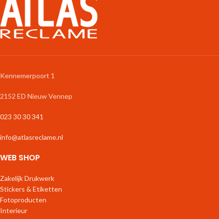
Eigen ontwerp eenvoudig
100% recyclebaar.
uploaden.
Geen ontwerp? Geen probleem,
wij
helpen u graag!
Kennemerpoort 1
2152 ED Nieuw Vennep
023 30 30 341
info@atlasreclame.nl
WEB SHOP
Zakelijk Drukwerk
Stickers & Etiketten
Fotoproducten
Interieur