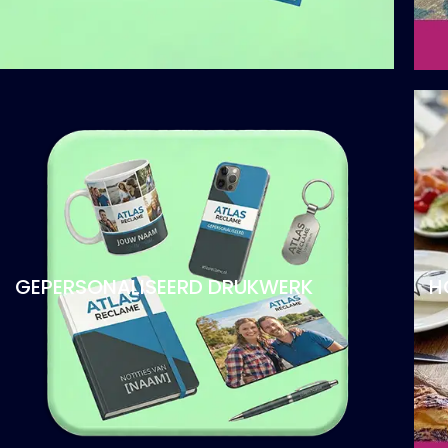
GEPERSONALISEERD DRUKWERK
H