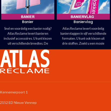
Banier
Baniervlag
Snel en voordelig een banier nodig?
Atlas Reclame levert voordelig
Atlas Reclame levert banieren
baniervlaggen in vijf verschillende
inclusief accessoires. U kunt kiezen
formaten. U kunt ook kiezen uit
uit verschillende breedtes. De
drie stoffen. Zoekt u een mooie
banier is leverbaar in binnen en
blikvanger? Kies voor een
buitenkwaliteit, met
B1-
Baniervlag!
certificering.
Eigen ontwerp eenvoudig
Wij helpen u graag met uw
uploaden.
ontwerp
Kennemerpoort 1
2152 ED Nieuw Vennep