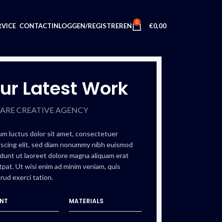
0
INLOGGEN/REGISTREREN
€
0,00
VICE
CONTACT
ur Latest Work
 ARE CREATIVE AGENCY
m luctus dolor sit amet, consectetuer
iscing elit, sed diam nonummy nibh euismod
idunt ut laoreet dolore magna aliquam erat
tpat. Ut wisi enim ad minim veniam, quis
rud exerci tation.
ENT
MATERIALS