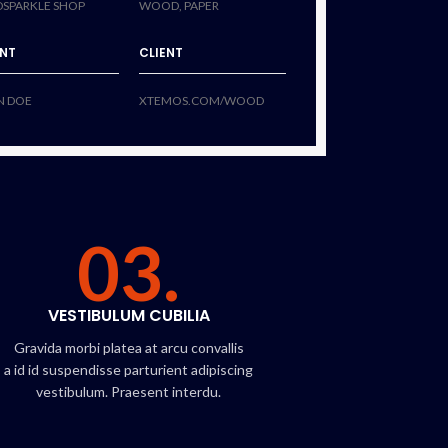
DSPARKLE SHOP
WOOD, PAPER
ENT
CLIENT
N DOE
XTEMOS.COM/WOOD
03.
VESTIBULUM CUBILIA
Gravida morbi platea at arcu convallis
a id id suspendisse parturient adipiscing
vestibulum. Praesent interdu.