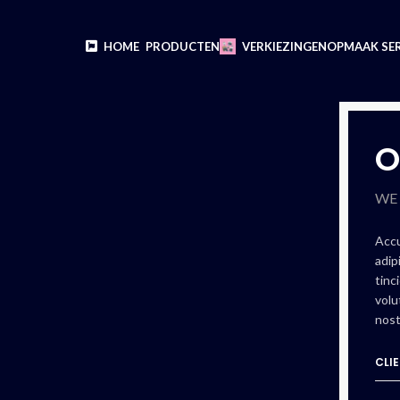
HOME
PRODUCTEN
VERKIEZINGEN
OPMAAK SER
O
WE
Accu
adip
tinc
volu
nost
CLI