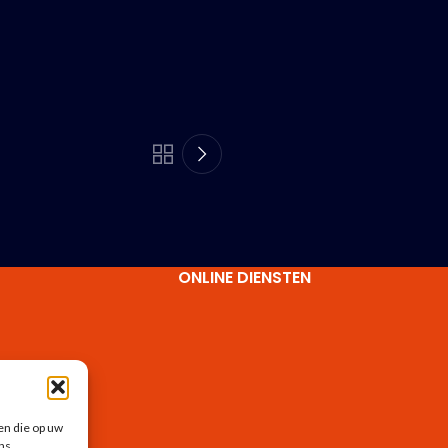
ONLINE DIENSTEN
en die op uw
n
ns