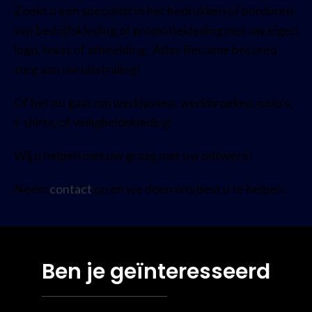
Zoekt u een specialist in het bedrukken of borduren
van bedrijfskleding of promotiekleding met uw eigen
logo, tekst of afbeelding, Atlas Reclame besteed
zorg aan uw uitstraling!
Of het nu gaat om werkjassen, werkbroeken, polo’s,
t-shirts, of veiligheidskleding.
Wij u helpen met uw graag met uw ontwerp!
Neem
contact
op en we doen ons best u te helpen.
Ben je geïnteresseerd