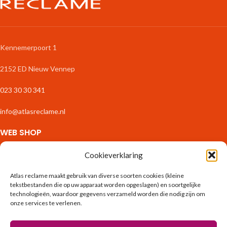
Kennemerpoort 1
2152 ED Nieuw Vennep
023 30 30 341
info@atlasreclame.nl
WEB SHOP
Zakelijk Drukwerk
Cookieverklaring
Stickers & Etiketten
Fotoproducten
Atlas reclame maakt gebruik van diverse soorten cookies (kleine
tekstbestanden die op uw apparaat worden opgeslagen) en soortgelijke
Interieur
technologieën, waardoor gegevens verzameld worden die nodig zijn om
Binnenreclame
onze services te verlenen.
Spandoeken & Borden
Exterieur & Tuin