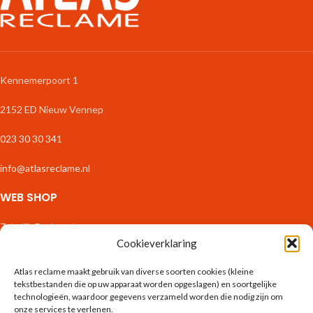
Kennemerpoort 1
2152 ED Nieuw Vennep
023 30 30 341
info@atlasreclame.nl
WEB SHOP
Zakelijk Drukwerk
Stickers & Etiketten
Cookieverklaring
Fotoproducten
Atlas reclame maakt gebruik van diverse soorten cookies (kleine
Interieur
tekstbestanden die op uw apparaat worden opgeslagen) en soortgelijke
Binnenreclame
technologieën, waardoor gegevens verzameld worden die nodig zijn om
Spandoeken & Borden
onze services te verlenen.