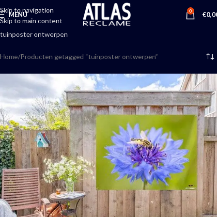
Skip to navigation
0
MENU
€
0,0
Skip to main content
tuinposter ontwerpen
Home
Producten getagged “tuinposter ontwerpen”