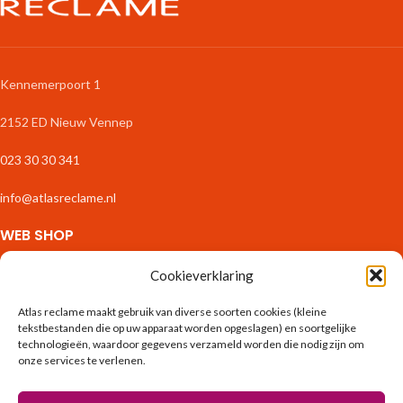
Kennemerpoort 1
2152 ED Nieuw Vennep
023 30 30 341
info@atlasreclame.nl
WEB SHOP
Zakelijk Drukwerk
Cookieverklaring
Stickers & Etiketten
Fotoproducten
Atlas reclame maakt gebruik van diverse soorten cookies (kleine
tekstbestanden die op uw apparaat worden opgeslagen) en soortgelijke
Interieur
technologieën, waardoor gegevens verzameld worden die nodig zijn om
Binnenreclame
onze services te verlenen.
Spandoeken & Borden
Exterieur & Tuin