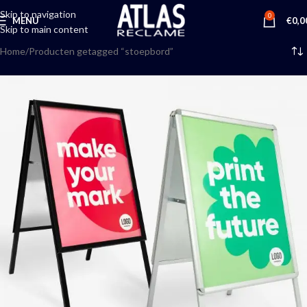
Skip to navigation
0
MENU
€
0,0
Skip to main content
Home
Producten getagged “stoepbord”