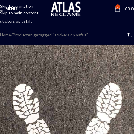
Skip to navigation
0
MENU
€
0,0
Skip to main content
stickers op asfalt
Home
Producten getagged “stickers op asfalt”