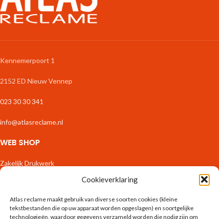
Kennemerpoort 1
2152 ED Nieuw Vennep
023 30 30 341
info@atlasreclame.nl
WEB SHOP
Zakelijk Drukwerk
Stickers & Etiketten
Cookieverklaring
Fotoproducten
Interieur
Atlas reclame maakt gebruik van diverse soorten cookies (kleine
Binnenreclame
tekstbestanden die op uw apparaat worden opgeslagen) en soortgelijke
Spandoeken & Borden
technologieën, waardoor gegevens verzameld worden die nodig zijn om